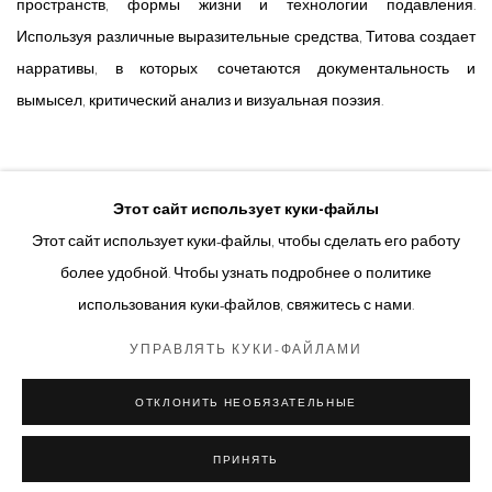
пространств, формы жизни и технологии подавления.
Используя различные выразительные средства, Титова создает
нарративы, в которых сочетаются документальность и
вымысел, критический анализ и визуальная поэзия.
СV АННЫ ТИТОВОЙ НА АНГЛИЙСКОМ
Этот сайт использует куки-файлы
(PDF, OPENS IN A NEW TAB.)
СV АННЫ ТИТОВОЙ НА РУССКОМ
Этот сайт использует куки-файлы, чтобы сделать его работу
(PDF, OPENS IN A NEW TAB.)
более удобной. Чтобы узнать подробнее о политике
использования куки-файлов, свяжитесь с нами.
УПРАВЛЯТЬ КУКИ-ФАЙЛАМИ
Управлять куки-файлами
ОТКЛОНИТЬ НЕОБЯЗАТЕЛЬНЫЕ
© 2026 ARTWIN GALLERY
САЙТ НА БАЗЕ ARTLOGIC
ПРИНЯТЬ