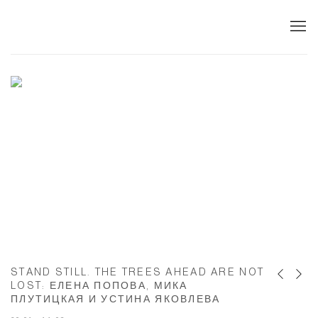
ГАЛЕРЕЯ ARTWIN — СОВРЕМЕННОЕ И
STAND STILL. THE TREES AHEAD ARE NOT
Previous s
Next s
LOST
:
ЕЛЕНА ПОПОВА, МИКА
ПЛУТИЦКАЯ И УСТИНА ЯКОВЛЕВА