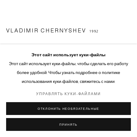
VLADIMIR CHERNYSHEV
1992
FIRST AID KIT
,
2022
Этот сайт использует куки-файлы
Wood, crooked nails, triplex, enamel
Этот сайт использует куки-файлы, чтобы сделать его работу
30 x 20 х 5 cm
более удобной. Чтобы узнать подробнее о политике
использования куки-файлов, свяжитесь с нами.
© Авторские права принадлежат художнику
УПРАВЛЯТЬ КУКИ-ФАЙЛАМИ
ОТПРАВИТЬ ЗАПРОС
ОТКЛОНИТЬ НЕОБЯЗАТЕЛЬНЫЕ
ДОПОЛНИТЕЛЬНЫЕ ИЗОБРАЖЕНИЯ
(View a larger image of thumbnail 1 )
, currently selected.
, currently selected.
, currently selected.
(View a larger image of thumbnail 2 )
(View a larger image of thumbnail 3 )
(View a larger image of thumbna
ПРИНЯТЬ