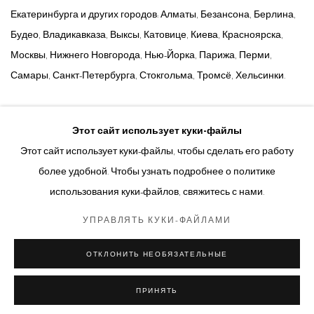
Екатеринбурга и других городов: Алматы, Безансона, Берлина,
Будео, Владикавказа, Выксы, Катовице, Киева, Красноярска,
Москвы, Нижнего Новгорода, Нью-Йорка, Парижа, Перми,
Самары, Санкт-Петербурга, Стокгольма, Тромсё, Хельсинки.
СV ТИМЫ РАДИ НА АНГЛИЙСКОМ
Этот сайт использует куки-файлы
(PDF, OPENS IN A NEW TAB.)
СV ТИМЫ РАДИ НА РУССКОМ
Этот сайт использует куки-файлы, чтобы сделать его работу
(PDF, OPENS IN A NEW TAB.)
более удобной. Чтобы узнать подробнее о политике
использования куки-файлов, свяжитесь с нами.
УПРАВЛЯТЬ КУКИ-ФАЙЛАМИ
Управлять куки-файлами
ОТКЛОНИТЬ НЕОБЯЗАТЕЛЬНЫЕ
© 2026 ARTWIN GALLERY
САЙТ НА БАЗЕ ARTLOGIC
ПРИНЯТЬ