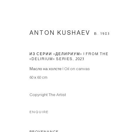
ANTON KUSHAEV
B. 1983
DELIRIUM
ИЗ СЕРИИ «ДЕЛИРИУМ» | FROM THE
«DELIRIUM» SERIES
,
2023
ANTON KUSHAEV AT CUBE.MOSCOW
19 - 24 AUG
Масло на холсте | Oil on canvas
60 х 60 cm
Copyright The Artist
ENQUIRE
Manage cookies
PROVENANCE