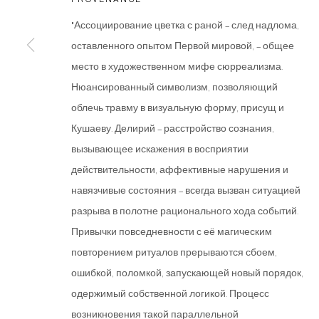
© 2026 ARTWIN GALLERY
SITE BY ARTLOGIC
"Ассоциирование цветка с раной – след надлома,
оставленного опытом Первой мировой, – общее
место в художественном мифе сюрреализма.
Нюансированный символизм, позволяющий
облечь травму в визуальную форму, присущ и
Кушаеву. Делирий – расстройство сознания,
вызывающее искажения в восприятии
действительности, аффективные нарушения и
навязчивые состояния – всегда вызван ситуацией
разрыва в полотне рационального хода событий.
Привычки повседневности с её магическим
повторением ритуалов прерываются сбоем,
ошибкой, поломкой, запускающей новый порядок,
одержимый собственной логикой. Процесс
возникновения такой параллельной