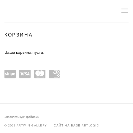
STORE
КОРЗИНА
Ваша корзина пуста.
Power
visa
maste
amex
ed by
rcard
Stripe
Управлять куки-файлами
© 2026 ARTWIN GALLERY
САЙТ НА БАЗЕ ARTLOGIC