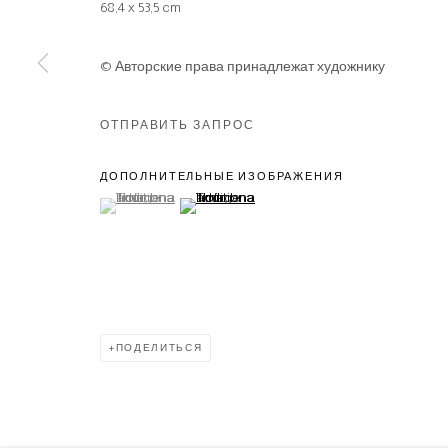
68,4 x 53,5 cm
© Авторские права принадлежат художнику
ОТПРАВИТЬ ЗАПРОС
ДОПОЛНИТЕЛЬНЫЕ ИЗОБРАЖЕНИЯ
(View a larger image of thumbnail 1 )
, currently selected.
, currently selected.
, currently selected.
(View a larger image of thumbnail 2 )
ПОДЕЛИТЬСЯ