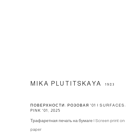
РАБОТЫ
MIKA PLUTITSKAYA
1983
Управлять куки-файлами
© 2026 ARTWIN GALLERY
САЙТ НА БАЗЕ ARTLOGIC
ПОВЕРХНОСТИ: РОЗОВАЯ '01 | SURFACES:
PINK '01
,
2025
Трафаретная печать на бумаге | Screen print on
paper