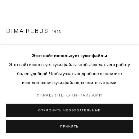
DIMA REBUS
1988
ОСТАТОЧНОЕ ИЗОБРАЖЕНИЕ II | AFTERIMAGE II
,
2025
Этот сайт использует куки-файлы
Акварель на бумаге, химические растворы, дождевая вода и
Этот сайт использует куки-файлы, чтобы сделать его работу
образцы воды от незнакомцев | Watercolor on paper, chemical
более удобной. Чтобы узнать подробнее о политике
solutions, rainwater
использования куки-файлов, свяжитесь с нами.
54 x 76 см | 54 x 76 cm
УПРАВЛЯТЬ КУКИ-ФАЙЛАМИ
© Авторские права принадлежат художнику
ОТКЛОНИТЬ НЕОБЯЗАТЕЛЬНЫЕ
ДОПОЛНИТЕЛЬНЫЕ ИЗОБРАЖЕНИЯ
(View a larger image of thumbnail 1 )
, currently selected.
, currently selected.
, currently selected.
(View a larger image of thumbnail 2 )
ПРИНЯТЬ