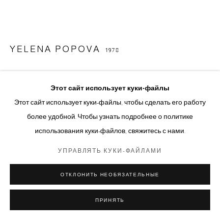
YELENA POPOVA
1978
ЕЛЬ (ПО МОТИВАМ SANQUHAR) | SPRUCE (AFTER
SANQUHAR)
,
2022
Этот сайт использует куки-файлы
Этот сайт использует куки-файлы, чтобы сделать его работу
Объёмная вязка из макраме-шнура | Chunky knitting with
более удобной. Чтобы узнать подробнее о политике
macrame cord
использования куки-файлов, свяжитесь с нами.
92 х 92 cm
УПРАВЛЯТЬ КУКИ-ФАЙЛАМИ
© Авторские права принадлежат художнику
ОТКЛОНИТЬ НЕОБЯЗАТЕЛЬНЫЕ
ОТПРАВИТЬ ЗАПРОС
ДОПОЛНИТЕЛЬНЫЕ ИЗОБРАЖЕНИЯ
ПРИНЯТЬ
(View a larger image of thumbnail 1 )
, currently selected.
, currently selected.
, currently selected.
(View a larger image of thumbnail 2 )